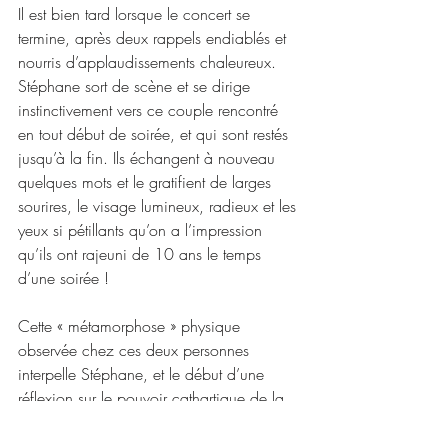
Il est bien tard lorsque le concert se 
termine, après deux rappels endiablés et 
nourris d’applaudissements chaleureux. 
Stéphane sort de scène et se dirige 
instinctivement vers ce couple rencontré 
en tout début de soirée, et qui sont restés 
jusqu’à la fin. Ils échangent à nouveau 
quelques mots et le gratifient de larges 
sourires, le visage lumineux, radieux et les 
yeux si pétillants qu’on a l’impression 
qu’ils ont rajeuni de 10 ans le temps 
d’une soirée !
Cette « métamorphose » physique 
observée chez ces deux personnes 
interpelle Stéphane, et le début d’une 
réflexion sur le pouvoir cathartique de la 
musique sur le commun des mortels 
s’engage pour lui. 