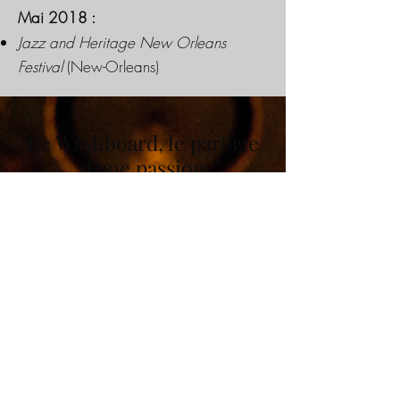
Mai 2018 :
Jazz and Heritage New Orleans
Festival
(New-Orleans)
Le Washboard, le partage
d'une passion
Restant très attaché au
washboard, son instrument
privilégié,
Stéphane Séva
tente
de le faire sortir un peu de son
carcan folkloriste, multipliant les
expériences avec des courants
musicaux très différents.