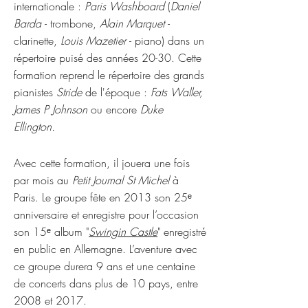
internationale :
Paris Washboard
(
Daniel
Barda
- trombone,
Alain Marquet
-
clarinette,
Louis Mazetier
- piano) dans un
répertoire puisé des années 20-30. Cette
formation reprend le répertoire des grands
pianistes
Stride
de l'époque :
Fats Waller,
James P Johnson
ou encore
Duke
Ellington.
Avec cette formation, il jouera une fois
par mois au
Petit Journal St Michel
à
Paris. Le groupe fête en 2013 son 25ᵉ
anniversaire et enregistre pour l’occasion
son 15ᵉ album "
Swingin Castle
" enregistré
en public en Allemagne. L’aventure avec
ce groupe durera 9 ans et une centaine
de concerts dans plus de 10 pays, entre
2008 et 2017.