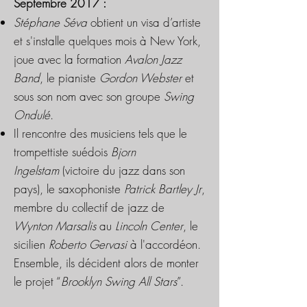
Septembre
2017 :
Stéphane Séva
obtient un visa d’artiste
et s'installe quelques mois à New York,
joue avec la formation
Avalon Jazz
Band
, le pianiste
Gordon Webster
et
sous son nom avec son groupe
Swing
Ondulé
.
Il rencontre des musiciens tels que le
trompettiste suédois
Bjorn
Ingelstam
(victoire du jazz dans son
pays), le saxophoniste
Patrick Bartley Jr
,
membre du collectif de jazz de
Wynton Marsalis
au
Lincoln Center
, le
sicilien
Roberto Gervasi
à l'accordéon.
Ensemble, ils décident alors de monter
le projet “
Brooklyn Swing All Stars
”.